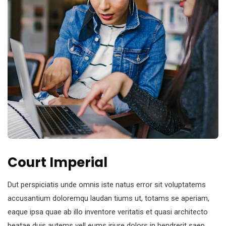
Court Imperial
Dut perspiciatis unde omnis iste natus error sit voluptatems
accusantium doloremqu laudan tiums ut, totams se aperiam,
eaque ipsa quae ab illo inventore veritatis et quasi architecto
beatae duis autems vell eums iriure dolors in hendrerit saep.