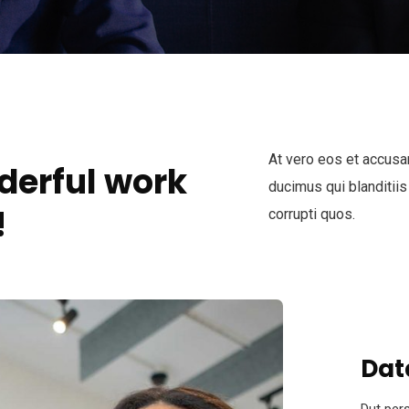
At vero eos et accusa
derful work
ducimus qui blanditiis
!
corrupti quos.
Dat