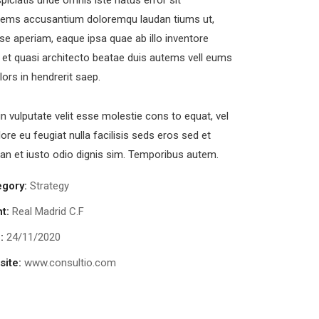
piciatis unde omnis iste natus error sit
tems accusantium doloremqu laudan tiums ut,
se aperiam, eaque ipsa quae ab illo inventore
s et quasi architecto beatae duis autems vell eums
olors in hendrerit saep.
in vulputate velit esse molestie cons to equat, vel
lore eu feugiat nulla facilisis seds eros sed et
n et iusto odio dignis sim. Temporibus autem.
egory:
Strategy
nt:
Real Madrid C.F
:
24/11/2020
ite:
www.consultio.com