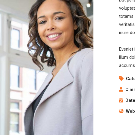
Dut pers
volupta
totams 
veritati
iriure d
Eveniet 
illum do
accumsa
Cat
Clie
Date
Webs