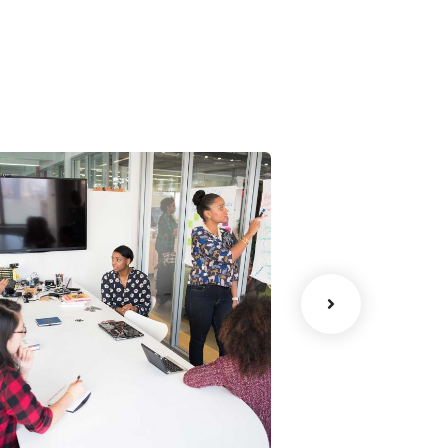
Chan Agency
Court Imper
oaching
Facilitation